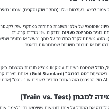
 אמור לבצע. בעולמות שלנו (מחקר שוק וסקרים), אנחנו רואים 
ווג אוטומטי של אלפי תשובות פתוחות במחקרי שוק לקטגוריות 
נו בונים
מטריצת טעויות
ובודקים שני מדדים קריטיים:
מונע מאיתנו לקבל החלטות על סמך "רעש" או נתונים שגויים
מנויות או תובנות חשובות שמתחבאות בדאטה.
 מודל שמסכם ראיונות עומק או מוציא תובנות ממצגות. כאן 
א באמצעות
"סט רפרנס" (Gold Standard)
. אנחנו יוצרים 
הניתוח האידיאלי, ואז משווים את תוצרי ה-AI מול הרפרנס הזה בעזרת מדדים לשוניים א
(Train vs. Test)
 לבדוק את המודל על אותן דוגמאות ששימשו כדי "לאמן" אותו 