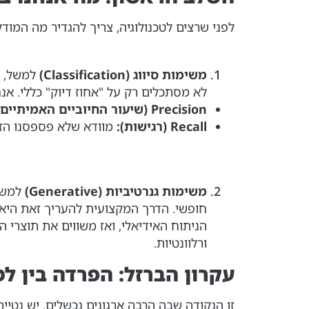
לפני שרצים לטכנולוגיה, צריך להגדיר מה המודל
משימות סיווג (Classification)
למשל, סי
לא מסתכלים רק על "אחוז דיוק" כללי. אנח
Precision (שיעור החיוביים האמיתיים):
Recall (רגישות):
מוודא שלא פספסנו הזד
משימות גנרטיביות (Generative)
למשל,
חופשי. הדרך המקצועית להעריך זאת הי
ורלוונטיות.
עקרון הברזל: הפרדה בין למידה למבחן 
זו הנקודה שבה הרבה ארגונים נכשלים. יש נטייה