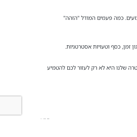
ח ביצועים. כמה פעמים המודל "הזהה"
 זמן, כסף וטעויות אסטרטגיות.
רה שלנו היא לא רק לעזור לכם להטמיע
הבא
הטעות הנפוצה בהבנת 'חוסן': למה כיפת ברזל היא לא התשובה להכל?