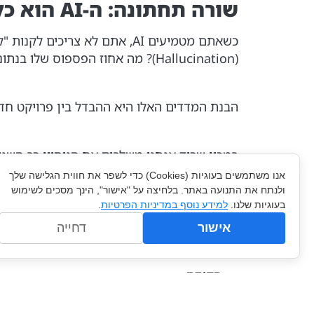
שורה תחתונה: ה-AI הוא כלי, לא קסם
כשאתם מטמיעים AI, אתם לא צר
(Hallucination)? מה אחוז הפספוס שלו בנתונים קריטיים?
הבנת המדדים האלו היא ההבדל בין פרויקט חדשנ
במכון שריד אנחנו משלבים את הניסיון רב השנ
טכנולוגיה, אלא לוודא שהיא באמת מספקת את 
אנו משתמשים בעוגיות (Cookies) כדי לשפר את חווית הגלישה שלך
ולנתח את התנועה באתר. בלחיצה על "אישור", הינך מסכים לשימוש
בעוגיות שלנו.
למידע נוסף במדיניות הפרטיות
.
רוצים לדעת מה ה-Score של מודל ה-AI שלכם? דברו איתנו ונבנה לכם סט מבחן מקצועי.
אישור
דחייה
הקודם