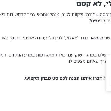
יכים לקנות "קופסה שחורה" ולקוות לטוב. מנהל אחראי צריך לדרוש דו
י שנשאר בגדר "צעצוע" לבין כלי עבודה אמיתי שחוסך לארגון
ים שלנו במחקר שוק עם יכולות מתקדמות במדע הנתונים. המט
הערך שאתם מצפים לו.
מסע אל התור: מה באמת חושבים הישראלים על שירותי הבריאות ב-2026?