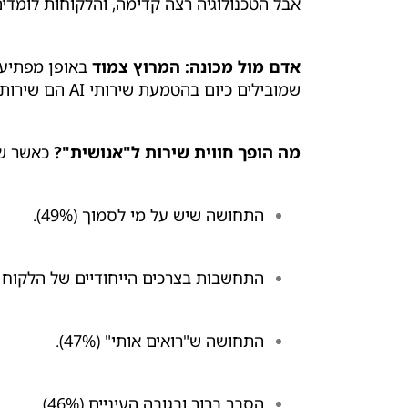
אבל הטכנולוגיה רצה קדימה, והלקוחות לומדים 
אדם מול מכונה: המרוץ צמוד
שמובילים כיום בהטמעת שירותי AI הם שירותי רפואה (54%), פיננסים (51%) וצרכנות קמעונאית (50%).
מה הופך חווית שירות ל"אנושית"?
כאשר שאל
התחושה שיש על מי לסמוך (49%).
התחשבות בצרכים הייחודיים של הלקוח (48%)
התחושה ש"רואים אותי" (47%).
הסבר ברור ובגובה העיניים (46%).