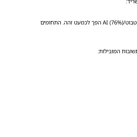
ריד:
באופן מפתיע, שיעור השימוש בשירות דיגיטלי דרך צ'ט אנושי (77%) ודרך צ'טבוט/AI (76%) הפך לכמעט זהה. התחומים
שובות המובילות: