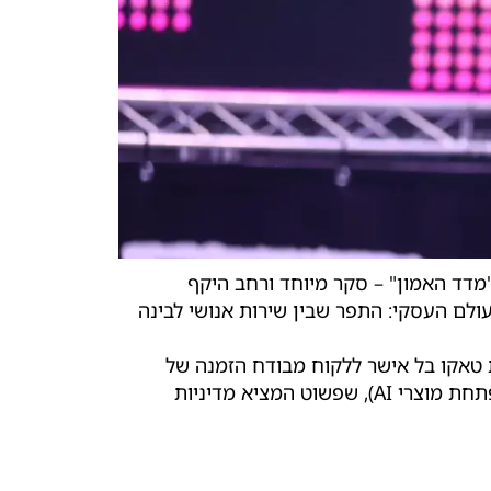
ביותר בעולם העסקי: התפר שבין שירות אנושי לבינה
משעשע (והמטריד) ב-2023 שבו ה-AI בדרייב-ת'רו של רשת טאקו בל אישר ללקוח מבודח הזמנה של
18,000 כוסות מים, מה שעל פי הדיווחים השבית להם את המערכות. או הבוט "סם" של חברת Cursor (שמפתחת מוצרי AI), שפשוט המציא מדיניות