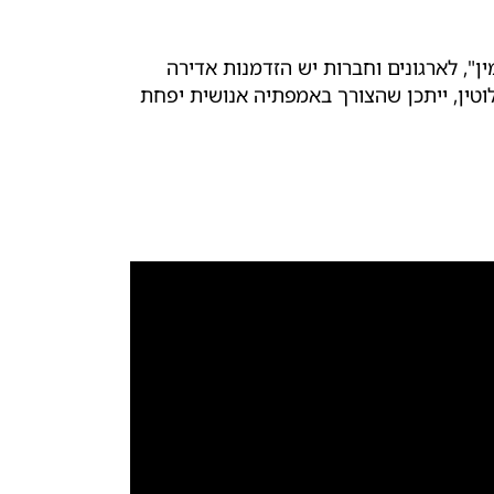
 לרוב ב"שיהיה זמין", לארגונים וחברות יש הזדמנות אדירה
וטומטי חכם ויעיל. ביום שבו ה-AI יהיה מדויק וזמין לחלוטין, ייתכן שהצורך באמפתיה אנושית יפחת