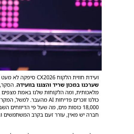
ועידת חווית הלקוח CX2026 סיפקה לא מעט תובנות מרתקות, אבל מבחינתנו גולת הכותרת הייתה חשיפת "מדד האמון" – סקר מיוחד ורחב היקף
שערכנו במכון שריד והצגנו בוועידה
מלאכותית, ומה הלקוחות שלנו באמת מצפים ל
חברה יש מאין, עורר זעם בקרב המשתמשים ו