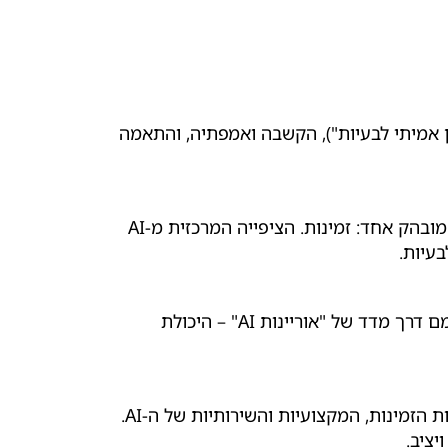
 אמיתי לבעיות"), הקשבה ואמפתיה, והתאמה
כשבוחנים תכונות שירותיות, לבינה המלאכותית יש כיום יתרון תפיסתי מובהק אחד: זמינות. הציפייה המרכזית מ-AI
עיות.
במסגרת המחקר שלנו לא בחנו רק את הטכנולוגיה, אלא גם את הצרכנים עצמם דרך מדד של "אוריינות AI" – היכולת
הנתון המרתק שגילינו הוא שככל שאוריינות ה-AI של הלקוחות עולה, כך הם מבינים ומעריכים יותר את יתרונות הזמינות, המקצועיות והשירותיות של ה-AI.
יציב.