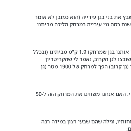
ץ את בני בגן עירייה (הוא כמובן לא אומר
שנם כמה גני עירייה במרחק הליכה מביתנו
בדיעבד הסתבר לנו שהעירייה קבעה כללי שיבוץ לפי גיל בלבד (ולא לפי מרחק גיאוגרפי), וכך יצא ששיבצו אותנו בגן שמרחקו 1.9 ק"מ מביתינו (ובכלל
ובצו לגן הקרוב, נאמר לי שהקריטריון
לשיבוץ בגן זה הוא לילדים שנולדו עד אוגוסט 2012. מכיוון שבני נולד באוקטובר 2012, מרחק של 50 מטר (גן קרוב) הפך למרחק של 1900 מטר (גן
אבל, עכשיו אפשר לשאול שוב את השאלה שבכותרת – האם 1.9 ק"מ הם הרבה, או מעט? והתשובה – תלוי. האם אנחנו משווים את המרחק הזה ל-50
ותיו, וגילה שהם שבעי רצון במידה רבה