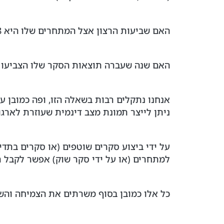
האם שביעות הרצון אצל המתחרים שלו היא 4.8 או 3.5 (האם הוא ביתרון תחרותי או בחיסרון תחרותי)?
האם שנה שעברה תוצאות הסקר שלו הצביעו על 3.9 או 4.3 (האם הוא במגמת שיפור או י
אנחנו נתקלים רבות בשאלה הזו, ופה כמובן ע
ניתן לייצר תמונת מצב דינמית שעוזרת לארגו
על ידי ביצוע סקרים שוטפים (או סקרים בתד
למתחרים (או על ידי סקר שוק) אפשר לקבל ת
כל אלו כמובן בסוף משרתים את הצמיחה והשי