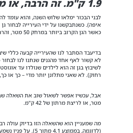
1.9 ק"מ. זה הרבה, או מעט? / עדי שריד
לבני הבכור ימלאו שלוש השנה, והוא עומד להי
איפה). כשנתבקשנו על ידי העירייה לבחור גן
כאשר הגן הקרוב ביותר במרחק 50 מטר, והרחוק מביניהם במרחק 200 מטר.
לא קשור לאף אחד מהגנים שנתנו לנו לבחור כע
רחוק). לא שאני מתלונן יותר מדי – כך או כך,
מטר, או לריצת מרתון של 42 ק"מ.
מה שמעניין הוא שהשאלה הזו בדיוק עולה רבו
(לדוגמה, בממוצע 4.1 מתוך 5). על פניו נשמע כמו נתון מצויין, לא? וגם פה התשובה היא תלוי למה משווים: