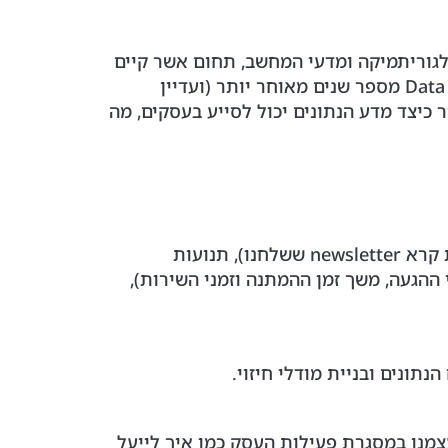
גיע מכיוון של אלגוריתמיקה ומדעי המחשב, תחום אשר קיים
מאמצע המאה הקודמת. לעומתו Big Data הוא תחום אשר החל להתפתח לקראת שנת 2010, ו-Data Science מספר שנים מאוחר יותר (ועדיין
כיצד מדע הנתונים יכול לסייע בעסקים, מה
כיום כמעט כל הפעולות העסקיות מתועדות בצורה ממוחשבת, דברים כמו "פתיחות דיוור" (מי מהלקוחות קרא newsletter ששלחנו), תנועות
י ההגעה, משך זמן ההמתנה וזמני השירות),
ונים ובניית מודלי חיזוי.
צמנו במסגרת פעילות העסק כמו איך לייעל