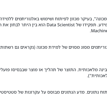
עברית "למידת מכונה", בעיקר מכוון לפיתוח ושימוש באלגוריתמים 
ו/או פונקציות שיכולות ללמוד ממאגרי מידע. תפקידו ש
עמוקה". אלגוריתמים מסוג מסוים של למידת מכונה (נקראים גם רשת
Artificial Inte – בעברית בינה מלאכותית. התוצר של תהליך או מוצר שבב
אכותית").
בעיבוד וניתוח נתונים. מדע הנתונים מבוסס על עקרונות של סט