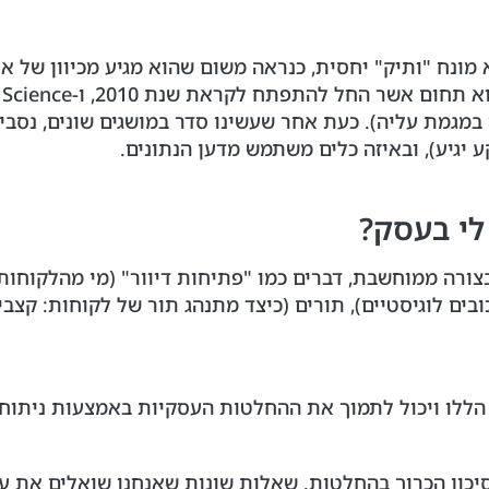
לראות שהמונח Machine Learning הוא מונח "ותיק" יחסית, כנראה משום שהוא מ
מגמת עליה). כעת אחר שעשינו סדר במושגים שונים, נסביר 
יגיע), ובאיזה כלים משתמש מדען הנתונים.
 לי בעסק?
כובים לוגיסטיים), תורים (כיצד מתנהג תור של לקוחות: קצב
ללו ויכול לתמוך את ההחלטות העסקיות באמצעות ניתוח הנת
סיכון הכרוך בהחלטות. שאלות שונות שאנחנו שואלים את ע