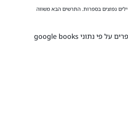
פוש Google Ngrams, המראה עד כמה צירופי מילים נפוצים בספרות. התרשים הבא משווה
שיעור הופעת צמדי המילים Big Data, Machine Learning, Data Science בספרים על פי נתוני google books