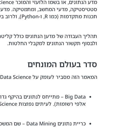
סטטיסטיקה, מדעי המחשב, ומתמטיקה. מדע הנ
תכנות מתקדמות (כמו R, ו-Python), ולרוב בעבודה על מאגרי נתונים גדולים (Big Data).
תהליך העבודה של מדען הנתונים כולל קליטת 
ולבסוף תקשור הנתונים למקבלי החלטות.
סדר בעולם המונחים
המאמר הזה מסביר לעומק על Data Science, אבל ראשית נבאר מספר מונחים ונעמוד על הקשר שלהם ל-Data Science:
אלפי רשומות). לעיתים נפוצות Data Science יתבסס על נתונים בהיקפים של Big Data.