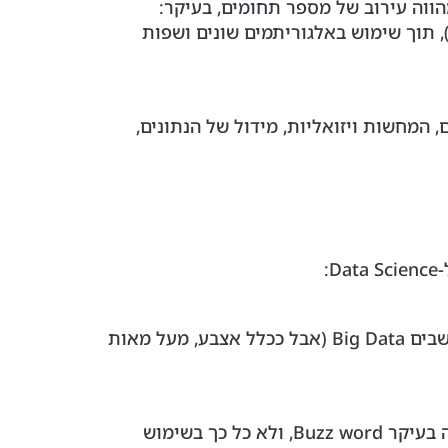
עשור האחרון, והוא מהווה עירוב של מספר תחומים, בעיקר:
 תוך שימוש באלגוריתמים שונים ושפות
 המחשות ויזואליות, מידול של הנתונים,
Big Data – מתייחס לנתונים בהיקף גדול (גודל המאגר). אין הגדרה חד משמעית של מתי נתונים נחשבים Big Data (אבל ככלל אצבע, מעל מאות
כריית נתונים Data Mining – שם המשמש לתיאור פעילות מחקרית ללמידה מתוך נתונים. בפועל זה בעיקר Buzz word, ולא כל כך בשימוש