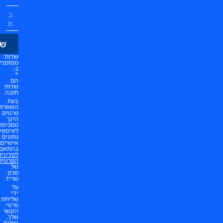
שליחה
שדות
מסומנים
ב-
*
הם
שדות
חובה.
בעת
השארת
פרטים
הינך
מסכימ/ה
לאיסוף
נתונים
אישיים
בהתאם
למדיניות
הפרטיות
של
מכון
שריד.
על
ידי
שליחת
פרטי
הקשר
שלך,
ניתנת