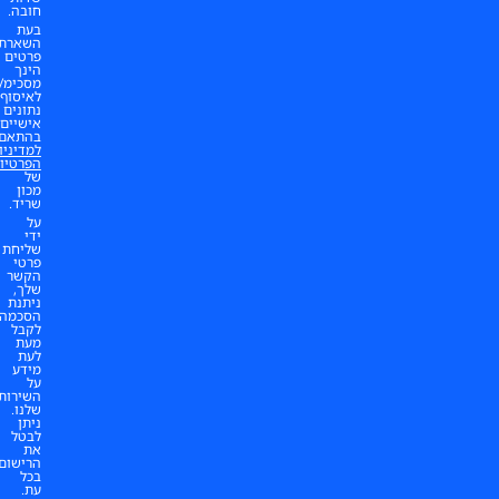
חובה.
בעת
השארת
פרטים
הינך
מסכימ/ה
לאיסוף
נתונים
אישיים
בהתאם
למדיניות
הפרטיות
של
מכון
שריד.
על
ידי
שליחת
פרטי
הקשר
שלך,
ניתנת
הסכמה
לקבל
מעת
לעת
מידע
על
השירותים
שלנו.
ניתן
לבטל
את
הרישום
בכל
עת.