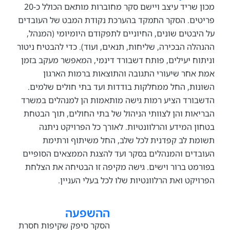
מכון שריד עיצב ויישם סקר מחוברות מותאם הכולל כ-20
ם. הסקר התמקד בהערכת נקודת המבט של העובדים
בטים שונים, החיוניים לתפקודם היומיומי (המנהל,
ה הבכירה, שליחות, תנאים, ועוד). כדי להבטיח ניטור
ח יעילים, פותח דשבורד דינמי, המאפשר מעקב בזמן
חר שיעורי התגובה והתוצאות ברמות הארגון
ת, החל ממחלקות בודדות ועד בתי חולים שלמים.
רד הציע רמות גישה מותאמות הן למנהלים במשרד
ות והן לצוותי הניהול של בתי החולים, תוך הבטחת
 המידע והרלוונטיות. לאורך כל הפרויקט ניתנה
 לב קפדנית לכל שלב, החל משיתוף ורתימת
ים והמנהלים בסקר ועד להצגת הממצאים הסופיים
ט ברור וישים. גישה מקיפה זו הבטיחה את הצלחת
קט ואת הרלוונטיות שלו לכל בעלי העניין.
ההשפעה
הסקר סיפק שקיפות חסרת