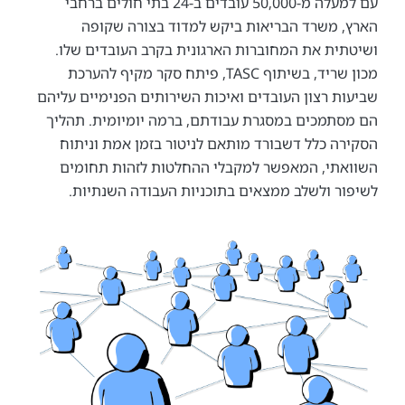
עם למעלה מ-50,000 עובדים ב-24 בתי חולים ברחבי
 משרד הבריאות ביקש למדוד בצורה שקופה
ית את המחוברות הארגונית בקרב העובדים שלו.
מכון שריד, בשיתוף TASC, פיתח סקר מקיף להערכת
ת רצון העובדים ואיכות השירותים הפנימיים עליהם
תמכים במסגרת עבודתם, ברמה יומיומית. תהליך
ה כלל דשבורד מותאם לניטור בזמן אמת וניתוח
תי, המאפשר למקבלי ההחלטות לזהות תחומים
ר ולשלב ממצאים בתוכניות העבודה השנתיות.