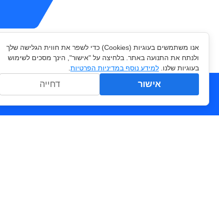
לפרטים 
אנו משתמשים בעוגיות (Cookies) כדי לשפר את חווית הגלישה שלך
ולנתח את התנועה באתר. בלחיצה על "אישור", הינך מסכים לשימוש
בעוגיות שלנו.
למידע נוסף במדיניות הפרטיות
.
אישור
דחייה
תפריט
בלוג
דוגמא לסקר שוק
דף הבית
דוגמא לסקר שביעות רצו
פתרונות
מחשבון גודל מדגם ומרו
סיפורי הצלחה
מחשבון מדגם מייצג
החברה
האם זה כדאי לי? העלות ש
מה זה מדע הנתונים?